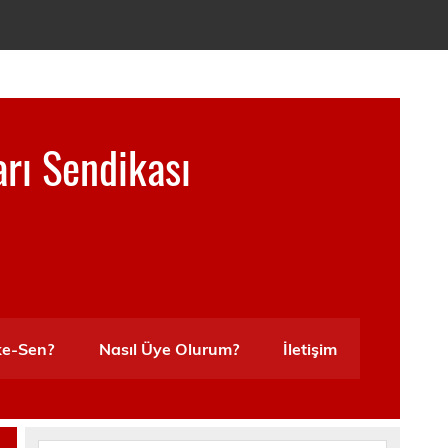
arı Sendikası
ke-Sen?
Nasıl Üye Olurum?
İletişim