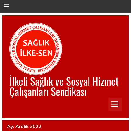
İçeriğe
geç
İlkeli Sağlık ve Sosyal Hizmet
Çalışanları Sendikası
İlkeli Sağlık ve Sosyal Hizmet Çalışanları Sendikası
Ay:
Aralık 2022