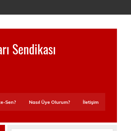
arı Sendikası
ke-Sen?
Nasıl Üye Olurum?
İletişim