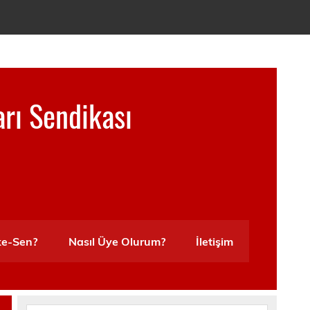
arı Sendikası
ke-Sen?
Nasıl Üye Olurum?
İletişim