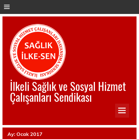
İçeriğe
geç
İlkeli Sağlık ve Sosyal Hizmet
Çalışanları Sendikası
İlkeli Sağlık ve Sosyal Hizmet Çalışanları Sendikası
Ay:
Ocak 2017