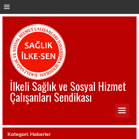
İçeriğe
geç
İlkeli Sağlık ve Sosyal Hizmet
Çalışanları Sendikası
İlkeli Sağlık ve Sosyal Hizmet Çalışanları Sendikası
Kategori:
Haberler