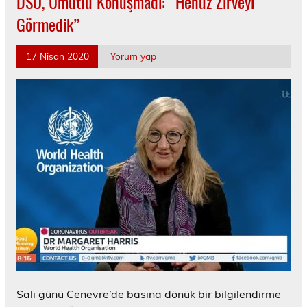
DSÖ, Umutlu Konuşmadı: “Henüz Zirveyi
Görmedik”
17 Nisan 2020
Yorum yap
Salı günü Cenevre’de basına dönük bir bilgilendirme