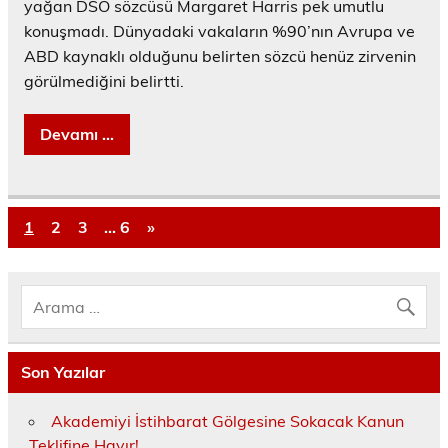
yağan DSÖ sözcüsü Margaret Harris pek umutlu
konuşmadı. Dünyadaki vakaların %90’nın Avrupa ve
ABD kaynaklı olduğunu belirten sözcü henüz zirvenin
görülmediğini belirtti.
Devamı ...
1
2
3
…
6
»
Son Yazılar
Akademiyi İstihbarat Gölgesine Sokacak Kanun
Teklifine Hayır!