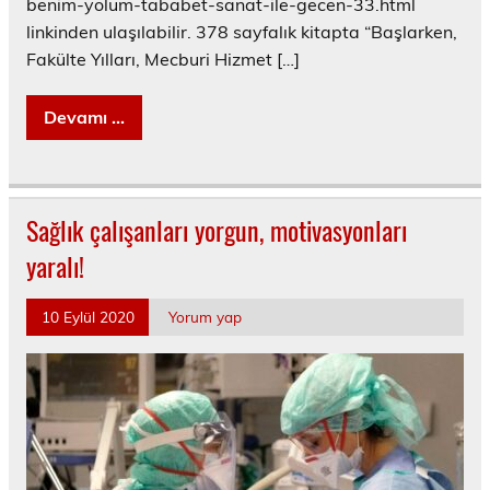
benim-yolum-tababet-sanat-ile-gecen-33.html
linkinden ulaşılabilir. 378 sayfalık kitapta “Başlarken,
Fakülte Yılları, Mecburi Hizmet […]
Devamı ...
Sağlık çalışanları yorgun, motivasyonları
yaralı!
10 Eylül 2020
Yorum yap