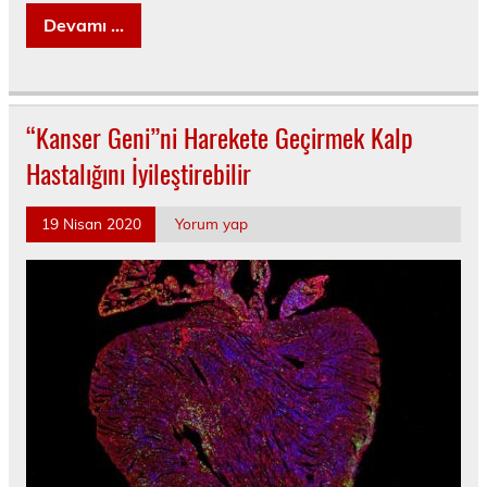
Devamı ...
“Kanser Geni”ni Harekete Geçirmek Kalp
Hastalığını İyileştirebilir
19 Nisan 2020
Yorum yap