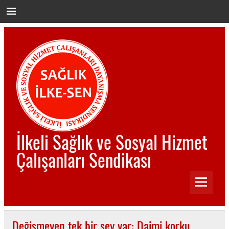
İçeriğe
geç
İlkeli Sağlık ve Sosyal Hizmet
Çalışanları Sendikası
İlkeli Sağlık ve Sosyal Hizmet Çalışanları Sendikası
Değişmeyen tek bir şey var: Daimi korku