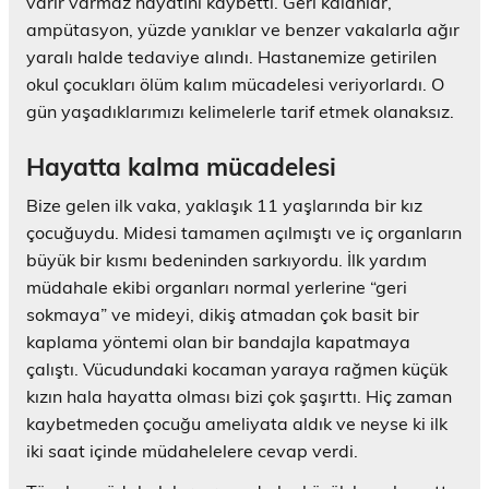
varır varmaz hayatını kaybetti. Geri kalanlar,
ampütasyon, yüzde yanıklar ve benzer vakalarla ağır
yaralı halde tedaviye alındı. Hastanemize getirilen
okul çocukları ölüm kalım mücadelesi veriyorlardı. O
gün yaşadıklarımızı kelimelerle tarif etmek olanaksız.
Hayatta kalma mücadelesi
Bize gelen ilk vaka, yaklaşık 11 yaşlarında bir kız
çocuğuydu. Midesi tamamen açılmıştı ve iç organların
büyük bir kısmı bedeninden sarkıyordu. İlk yardım
müdahale ekibi organları normal yerlerine “geri
sokmaya” ve mideyi, dikiş atmadan çok basit bir
kaplama yöntemi olan bir bandajla kapatmaya
çalıştı. Vücudundaki kocaman yaraya rağmen küçük
kızın hala hayatta olması bizi çok şaşırttı. Hiç zaman
kaybetmeden çocuğu ameliyata aldık ve neyse ki ilk
iki saat içinde müdahelelere cevap verdi.