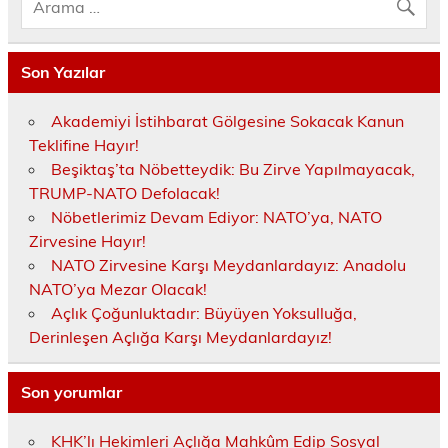
Son Yazılar
Akademiyi İstihbarat Gölgesine Sokacak Kanun
Teklifine Hayır!
Beşiktaş’ta Nöbetteydik: Bu Zirve Yapılmayacak,
TRUMP-NATO Defolacak!
Nöbetlerimiz Devam Ediyor: NATO’ya, NATO
Zirvesine Hayır!
NATO Zirvesine Karşı Meydanlardayız: Anadolu
NATO’ya Mezar Olacak!
Açlık Çoğunluktadır: Büyüyen Yoksulluğa,
Derinleşen Açlığa Karşı Meydanlardayız!
Son yorumlar
KHK’lı Hekimleri Açlığa Mahkûm Edip Sosyal