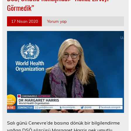
Görmedik”
17 Nisan 2020
Yorum yap
Salı günü Cenevre’de basına dönük bir bilgilendirme
yağan DSÖ sözcüsü Margaret Harris pek umutlu