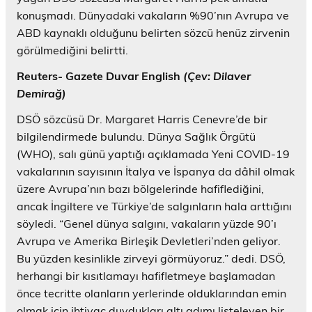
konuşmadı. Dünyadaki vakaların %90’nın Avrupa ve
ABD kaynaklı olduğunu belirten sözcü henüz zirvenin
görülmediğini belirtti.
Reuters- Gazete Duvar English
(Çev: Dilaver
Demirağ)
DSÖ sözcüsü Dr. Margaret Harris Cenevre’de bir
bilgilendirmede bulundu. Dünya Sağlık Örgütü
(WHO), salı günü yaptığı açıklamada Yeni COVID-19
vakalarının sayısının İtalya ve İspanya da dâhil olmak
üzere Avrupa’nın bazı bölgelerinde hafiflediğini,
ancak İngiltere ve Türkiye’de salgınların hala arttığını
söyledi. “Genel dünya salgını, vakaların yüzde 90’ı
Avrupa ve Amerika Birleşik Devletleri’nden geliyor.
Bu yüzden kesinlikle zirveyi görmüyoruz.” dedi. DSÖ,
herhangi bir kısıtlamayı hafifletmeye başlamadan
önce tecritte olanların yerlerinde olduklarından emin
olmak için ihtiyaç duydukları altı adımı listeleyen bir