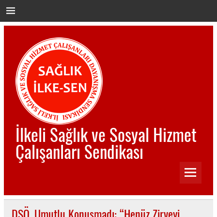
İçeriğe
geç
İlkeli Sağlık ve Sosyal Hizmet
Çalışanları Sendikası
İlkeli Sağlık ve Sosyal Hizmet Çalışanları Sendikası
DSÖ, Umutlu Konuşmadı: “Henüz Zirveyi