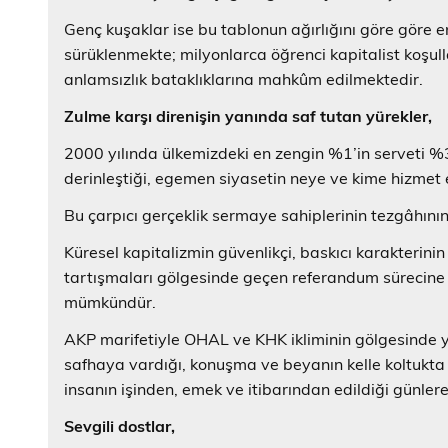
Genç kuşaklar ise bu tablonun ağırlığını göre göre en
sürüklenmekte; milyonlarca öğrenci kapitalist koşull
anlamsızlık bataklıklarına mahkûm edilmektedir.
Zulme karşı direnişin yanında saf tutan yürekler,
2000 yılında ülkemizdeki en zengin %1’in serveti %
derinleştiği, egemen siyasetin neye ve kime hizmet 
Bu çarpıcı gerçeklik sermaye sahiplerinin tezgâhının 
Küresel kapitalizmin güvenlikçi, baskıcı karakterinin
tartışmaları gölgesinde geçen referandum sürecine 
mümkündür.
AKP marifetiyle OHAL ve KHK ikliminin gölgesinde y
safhaya vardığı, konuşma ve beyanın kelle koltukta 
insanın işinden, emek ve itibarından edildiği günlere
Sevgili dostlar,