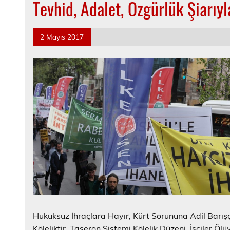
Tevhid, Adalet, Özgürlük Şiarı
2 Mayıs 2017
Hukuksuz İhraçlara Hayır, Kürt Sorununa Adil Barış
Köleliktir, Taşeron Sistemi Kölelik Düzeni, İşçiler 