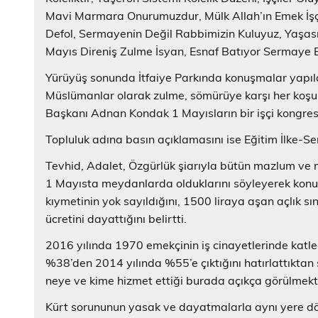
Mavi Marmara Onurumuzdur, Mülk Allah’ın Emek İşç
Defol, Sermayenin Değil Rabbimizin Kuluyuz, Yaşası
Mayıs Direniş Zulme İsyan, Esnaf Batıyor Sermaye Bü
Yürüyüş sonunda İtfaiye Parkında konuşmalar yapıldı
Müslümanlar olarak zulme, sömürüye karşı her koşul
Başkanı Adnan Kondak 1 Mayısların bir işçi kongresi
Topluluk adına basın açıklamasını ise Eğitim İlke-
Tevhid, Adalet, Özgürlük şiarıyla bütün mazlum ve m
1 Mayısta meydanlarda olduklarını söyleyerek konu
kıymetinin yok sayıldığını, 1500 liraya aşan açlık sı
ücretini dayattığını belirtti.
2016 yılında 1970 emekçinin iş cinayetlerinde katled
%38’den 2014 yılında %55’e çıktığını hatırlattıktan
neye ve kime hizmet ettiği burada açıkça görülmekte
Kürt sorununun yasak ve dayatmalarla aynı yere dön