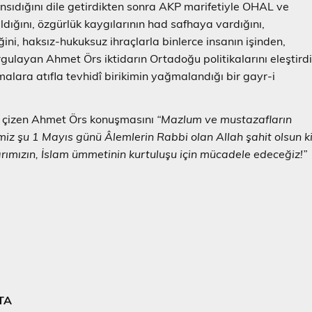
yansıdığını dile getirdikten sonra AKP marifetiyle OHAL ve
dığını, özgürlük kaygılarının had safhaya vardığını,
ni, haksız-hukuksuz ihraçlarla binlerce insanın işinden,
rgulayan Ahmet Örs iktidarın Ortadoğu politikalarını eleştird
alara atıfla tevhidî birikimin yağmalandığı bir gayr-i
a çizen Ahmet Örs konuşmasını
“Mazlum ve mustazafların
imiz şu 1 Mayıs günü Âlemlerin Rabbi olan Allah şahit olsun k
larımızın, İslam ümmetinin kurtuluşu için mücadele edeceğiz!”
TA