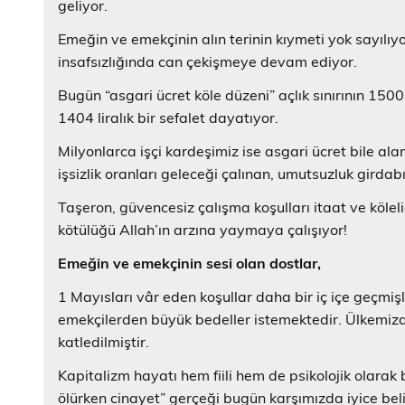
geliyor.
Emeğin ve emekçinin alın terinin kıymeti yok sayılıyo
insafsızlığında can çekişmeye devam ediyor.
Bugün “asgari ücret köle düzeni” açlık sınırının 150
1404 liralık bir sefalet dayatıyor.
Milyonlarca işçi kardeşimiz ise asgari ücret bile al
işsizlik oranları geleceği çalınan, umutsuzluk girdab
Taşeron, güvencesiz çalışma koşulları itaat ve kölel
kötülüğü Allah’ın arzına yaymaya çalışıyor!
Emeğin ve emekçinin sesi olan dostlar,
1 Mayısları vâr eden koşullar daha bir iç içe geçmiş
emekçilerden büyük bedeller istemektedir. Ülkemizd
katledilmiştir.
Kapitalizm hayatı hem fiili hem de psikolojik olarak 
ölürken cinayet” gerçeği bugün karşımızda iyice bel