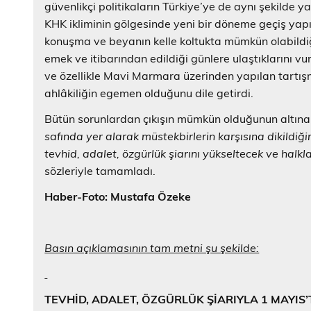
güvenlikçi politikaların Türkiye’ye de aynı şekilde 
KHK ikliminin gölgesinde yeni bir döneme geçiş yapıl
konuşma ve beyanın kelle koltukta mümkün olabildiği
emek ve itibarından edildiği günlere ulaştıklarını vu
ve özellikle Mavi Marmara üzerinden yapılan tartışm
ahlâkiliğin egemen olduğunu dile getirdi.
Bütün sorunlardan çıkışın mümkün olduğunun altın
safında yer alarak müstekbirlerin karşısına dikildiğ
tevhid, adalet, özgürlük şiarını yükseltecek ve halk
sözleriyle tamamladı.
Haber-Foto: Mustafa Özeke
Basın açıklamasının tam metni şu şekilde:
TEVHİD, ADALET, ÖZGÜRLÜK ŞİARIYLA 1 MAYIS’