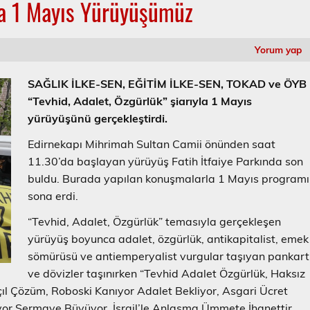
yla 1 Mayıs Yürüyüşümüz
Yorum yap
SAĞLIK İLKE-SEN, EĞİTİM İLKE-SEN, TOKAD ve ÖYB
“Tevhid, Adalet, Özgürlük” şiarıyla 1 Mayıs
yürüyüşünü gerçekleştirdi.
Edirnekapı Mihrimah Sultan Camii önünden saat
11.30’da başlayan yürüyüş Fatih İtfaiye Parkında son
buldu. Burada yapılan konuşmalarla 1 Mayıs programı
sona erdi.
“Tevhid, Adalet, Özgürlük” temasıyla gerçekleşen
yürüyüş boyunca adalet, özgürlük, antikapitalist, emek
sömürüsü ve antiemperyalist vurgular taşıyan pankart
ve dövizler taşınırken “Tevhid Adalet Özgürlük, Haksız
çıl Çözüm, Roboski Kanıyor Adalet Bekliyor, Asgari Ücret
Ölüyor Sermaye Büyüyor, İsrail’le Anlaşma Ümmete İhanettir,