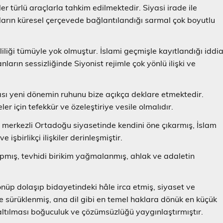
r türlü araçlarla tahkim edilmektedir. Siyasi irade ile
nların küresel çerçevede bağlantılandığı sarmal çok boyutlu
iliği tümüyle yok olmuştur. İslami geçmişle kayıtlandığı iddi
nların sessizliğinde Siyonist rejimle çok yönlü ilişki ve
ı yeni dönemin ruhunu bize açıkça deklare etmektedir.
er için tefekkür ve özeleştiriye vesile olmalıdır.
iye merkezli Ortadoğu siyasetinde kendini öne çıkarmış, İslam
şbirlikçi ilişkiler derinleşmiştir.
yapmış, tevhidi birikim yağmalanmış, ahlak ve adaletin
nüp dolaşıp bidayetindeki hâle irca etmiş, siyaset ve
ne sürüklenmiş, ana dil gibi en temel haklara dönük en küçük
raltılması boğuculuk ve çözümsüzlüğü yaygınlaştırmıştır.