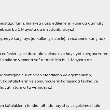
ustazafların, hürriyeti gasp edilenlerin yanında durmak;
mek için bu 1 Mayısta da meydanlardayız!
eşmeye karşı ayağa kalkmış insanlığın vicdanına karışmak
nefesleri iyice daraltılan, ekmek ve haysiyet kavgası veren,
çi sınıfların yanında saf tutmak için bu 1 Mayısta da
adsizliğine cür’et eden efendilerin ve egemenlerin,
n, kapitalistlerin ve sömürücülerin karşısında tevhid ve
hayatın tam orta yerindeyiz!
en kötülüklerin tehdidi altında hayat iyice çekilmez hale