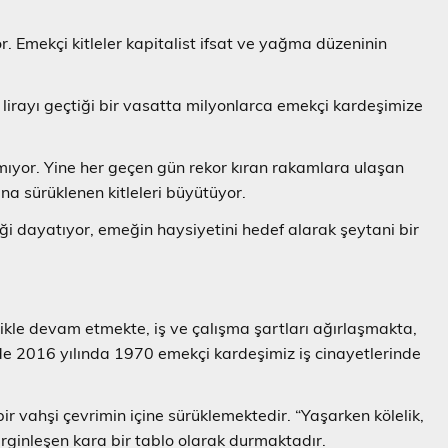
r. Emekçi kitleler kapitalist ifsat ve yağma düzeninin
0 lirayı geçtiği bir vasatta milyonlarca emekçi kardeşimize
amıyor. Yine her geçen gün rekor kıran rakamlara ulaşan
ına sürüklenen kitleleri büyütüyor.
iği dayatıyor, emeğin haysiyetini hedef alarak şeytani bir
likle devam etmekte, iş ve çalışma şartları ağırlaşmakta,
e 2016 yılında 1970 emekçi kardeşimiz iş cinayetlerinde
bir vahşi çevrimin içine sürüklemektedir. “Yaşarken kölelik,
irginleşen kara bir tablo olarak durmaktadır.