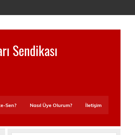
arı Sendikası
ke-Sen?
Nasıl Üye Olurum?
İletişim