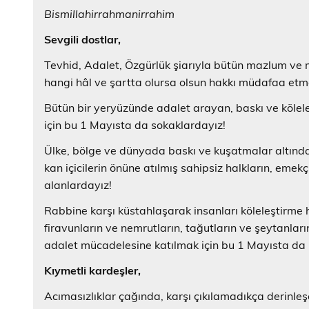
Bismillahirrahmanirrahim
Sevgili dostlar,
Tevhid, Adalet, Özgürlük şiarıyla bütün mazlum ve m
hangi hâl ve şartta olursa olsun hakkı müdafaa et
Bütün bir yeryüzünde adalet arayan, baskı ve kölel
için bu 1 Mayısta da sokaklardayız!
Ülke, bölge ve dünyada baskı ve kuşatmalar altında 
kan içicilerin önüne atılmış sahipsiz halkların, emek
alanlardayız!
Rabbine karşı küstahlaşarak insanları köleleştirme h
firavunların ve nemrutların, tağutların ve şeytanları
adalet mücadelesine katılmak için bu 1 Mayısta da 
Kıymetli kardeşler,
Acımasızlıklar çağında, karşı çıkılamadıkça derinleş