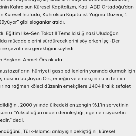
inin Kahrolsun Küresel Kapitalizm, Katil ABD Ortadoğu’dan
n Küresel İntifada, Kahrolsun Kapitalist Yağma Düzeni, 1
yüyor” gibi sloganlar atıldı.
. Eğitim İlke-Sen Tokat İl Temsilcisi Şinasi Uludoğan
da mücadelelerini sürdüreceklerini söylerken İşçi-Der
ne çevrilmesi gerektiğini söyledi.
Sen Başkanı Ahmet Örs okudu.
ustazafların, hürriyeti gasp edilenlerin yanında durmak için
şmasına başlayan Örs, emeğin ve emekçinin alın terinin
nırına rağmen köleci düzenin emekçilere 1404 liralık sefalet
ildiğini, 2000 yılında ülkedeki en zengin %1’in servetinin
 sonra “Yoksulluğun neden derinleştiği, egemen siyasetin
dir.” dedi.
düğünü, Türk-İslamcı anlayışın pekiştiğini, küresel