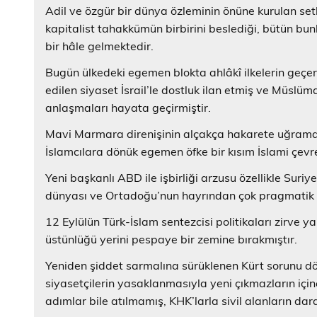
Adil ve özgür bir dünya özleminin önüne kurulan setle
kapitalist tahakkümün birbirini beslediği, bütün bu
bir hâle gelmektedir.
Bugün ülkedeki egemen blokta ahlâkî ilkelerin geçerl
edilen siyaset İsrail’le dostluk ilan etmiş ve Müslüma
anlaşmaları hayata geçirmiştir.
Mavi Marmara direnişinin alçakça hakarete uğramas
İslamcılara dönük egemen öfke bir kısım İslami çevrel
Yeni başkanlı ABD ile işbirliği arzusu özellikle Sur
dünyası ve Ortadoğu’nun hayrından çok pragmatik ve i
12 Eylülün Türk-İslam sentezcisi politikaları zirve 
üstünlüğü yerini pespaye bir zemine bırakmıştır.
Yeniden şiddet sarmalına sürüklenen Kürt sorunu dö
siyasetçilerin yasaklanmasıyla yeni çıkmazların içi
adımlar bile atılmamış, KHK’larla sivil alanların da