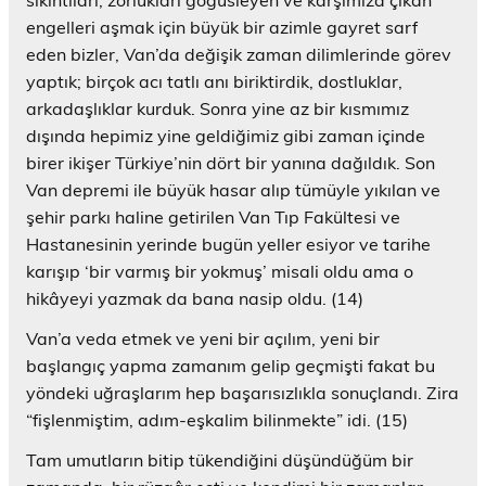
engelleri aşmak için büyük bir azimle gayret sarf
eden bizler, Van’da değişik zaman dilimlerinde görev
yaptık; birçok acı tatlı anı biriktirdik, dostluklar,
arkadaşlıklar kurduk. Sonra yine az bir kısmımız
dışında hepimiz yine geldiğimiz gibi zaman içinde
birer ikişer Türkiye’nin dört bir yanına dağıldık. Son
Van depremi ile büyük hasar alıp tümüyle yıkılan ve
şehir parkı haline getirilen Van Tıp Fakültesi ve
Hastanesinin yerinde bugün yeller esiyor ve tarihe
karışıp ‘bir varmış bir yokmuş’ misali oldu ama o
hikâyeyi yazmak da bana nasip oldu. (14)
Van’a veda etmek ve yeni bir açılım, yeni bir
başlangıç yapma zamanım gelip geçmişti fakat bu
yöndeki uğraşlarım hep başarısızlıkla sonuçlandı. Zira
“fişlenmiştim, adım-eşkalim bilinmekte” idi. (15)
Tam umutların bitip tükendiğini düşündüğüm bir