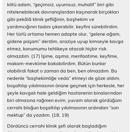
kötü adam, “geçimsiz, uyumsuz, muhalif” biri gibi
nitelenebilecek davranışlardan kaçınarak birçokları
gibi pekâlâ klinik şefliğinin, başhekim ve
yardımcığının tadını çıkarabilir, keyfini sürebilirdim.
Her türlü ortama hemen adapte olur, “gelene ağam,
gidene paşam” derdim, araziye uyup kimseyle kavga
etmez, konumumu tehlikeye atacak hiçbir risk
almazdım. (17) İşime, aşıma, menfaatime, keyfime,
makam-mevkiime bakabilirdim. Bütün bunlar
olabilirdi fakat o zaman da ben, ben olmazdım. Bu
nedenle “başhekimliğe veda” etmeyi de göze aldım,
boşaltılıp yıkılmasının önüne geçmek için herkesle, her
şeyle kavgalı hale geldiğim hastanenin binalarından
biri olmasına rağmen evim, yuvam olarak gördüğüm
cerrahi bloğun boşaltılıp yıkılmasının ardından “son
mektup” da yazdım. (18, 19)
Dördüncü cerrahi klinik şefi olarak başladığım