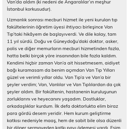
Van’da aldım (ki nedeni de Angaralılar’ın meşhur
İstanbul korkusudur).
Uzmanlık sonrası mecburi hizmet ile yeni kurulan tıp
fakültelerinin öğretim üyesi ihtiyacı birleşince Van
Tıp’taki hikâyem de başlayıverdi. Ve dile kolay, tam
11 yıl sürdü. Doğu ve Güneydoğu’daki doktor, asker,
polis ve diğer memurların mecburi hizmetinden fazla,
hatta belki birçok yöre insanından bile fazla kaldım.
Kendimi hiçbir zaman Van’a ait hissetmesem, aidiyet
bağı kuramasam da benim açımdan Van Tıp Yılları
güzel ve verimli yıllar oldu. Van Tıp’a ve Van’a bir
şeyler verdim; Van, Vanlılar ve Van Tıplılardan da çok
şeyler aldım. Bir fakültenin, hastanenin kuruluşunun
zorluklarını ve heyecanını yaşadım. Dostluklar,
arkadaşlıklar kurdum. İlk defa doktorlukta elim biraz
para gördü desem yeridir. Hem kurum geliştirme
katkısı nedeniyle maaş, hem de sabit bile olsa düzenli
bir döner sermayeden katkı payı ödemesi vardı. Eşim