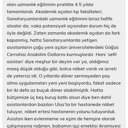
olan uzmanlık eğitimim pratikte 4.5 yılda
tamamlandı. Akademik açıdan tıp fakülteleri,
Sanatoryumlardaki uzmanlık eğitimini biraz hafife
alsalar da, vaka potansiyeli açısından durum hiç de
öyle değildi. Zaten zamanla akademik açıdan da fark
kapanmış, hatta Sanatoryumlarda yetişen
asistanların çoğu yeni açılan üniversitelerdeki Göğüs
Cerrahisi Anabilim Dallarını kurmuşlardır. Hani ‘sefil
asistan’ diye meşhur bir deyim var ya, aldığımız
maaş düşük olduğu gibi, bolca nöbet vardı ve ücreti
de yetersiz idi. O yıllarda döner sermayeden pay
alma uygulamaları yeni yeni başlıyordu, fakat sadece
bir iki defa az buçuk döner alabilmiştik. Hatta
bütçemize üç beş kuruş katkı olsun diye ben dahil
asistanlardan bazıları Ulus’ta bir hastanede nöbet
tutuyor, nöbet ertesi hastanenin yolunu tutuyorduk.
Asistan iken evlenmeme ve eşim de hemşire olarak
çalışmasına rağmen, babamın işçi emeklisi ikramiyesi