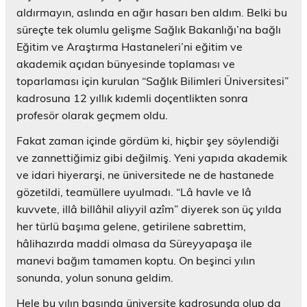
aldırmayın, aslında en ağır hasarı ben aldım. Belki bu
süreçte tek olumlu gelişme Sağlık Bakanlığı’na bağlı
Eğitim ve Araştırma Hastaneleri’ni eğitim ve
akademik açıdan bünyesinde toplaması ve
toparlaması için kurulan “Sağlık Bilimleri Üniversitesi”
kadrosuna 12 yıllık kıdemli doçentlikten sonra
profesör olarak geçmem oldu.
Fakat zaman içinde gördüm ki, hiçbir şey söylendiği
ve zannettiğimiz gibi değilmiş. Yeni yapıda akademik
ve idari hiyerarşi, ne üniversitede ne de hastanede
gözetildi, teamüllere uyulmadı. “Lâ havle ve lâ
kuvvete, illâ billâhil aliyyil azîm” diyerek son üç yılda
her türlü başıma gelene, getirilene sabrettim,
hâlihazırda maddi olmasa da Süreyyapaşa ile
manevi bağım tamamen koptu. On beşinci yılın
sonunda, yolun sonuna geldim.
Hele bu yılın başında üniversite kadrosunda olup da