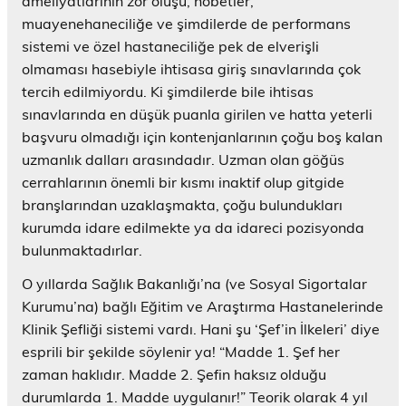
ameliyatlarının zor oluşu, nöbetler,
muayenehaneciliğe ve şimdilerde de performans
sistemi ve özel hastaneciliğe pek de elverişli
olmaması hasebiyle ihtisasa giriş sınavlarında çok
tercih edilmiyordu. Ki şimdilerde bile ihtisas
sınavlarında en düşük puanla girilen ve hatta yeterli
başvuru olmadığı için kontenjanlarının çoğu boş kalan
uzmanlık dalları arasındadır. Uzman olan göğüs
cerrahlarının önemli bir kısmı inaktif olup gitgide
branşlarından uzaklaşmakta, çoğu bulundukları
kurumda idare edilmekte ya da idareci pozisyonda
bulunmaktadırlar.
O yıllarda Sağlık Bakanlığı’na (ve Sosyal Sigortalar
Kurumu’na) bağlı Eğitim ve Araştırma Hastanelerinde
Klinik Şefliği sistemi vardı. Hani şu ‘Şef’in İlkeleri’ diye
esprili bir şekilde söylenir ya! “Madde 1. Şef her
zaman haklıdır. Madde 2. Şefin haksız olduğu
durumlarda 1. Madde uygulanır!” Teorik olarak 4 yıl