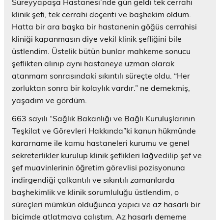
Süreyyapaşa Hastanesi’nde gün geldi tek cerrahi
klinik şefi, tek cerrahi doçenti ve başhekim oldum.
Hatta bir ara başka bir hastanenin göğüs cerrahisi
kliniği kapanmasın diye vekil klinik şefliğini bile
üstlendim. Üstelik bütün bunlar mahkeme sonucu
şeflikten alınıp aynı hastaneye uzman olarak
atanmam sonrasındaki sıkıntılı süreçte oldu. “Her
zorluktan sonra bir kolaylık vardır.” ne demekmiş,
yaşadım ve gördüm.
663 sayılı “Sağlık Bakanlığı ve Bağlı Kuruluşlarının
Teşkilat ve Görevleri Hakkında”ki kanun hükmünde
kararname ile kamu hastaneleri kurumu ve genel
sekreterlikler kurulup klinik şeflikleri lağvedilip şef ve
şef muavinlerinin öğretim görevlisi pozisyonuna
indirgendiği çalkantılı ve sıkıntılı zamanlarda
başhekimlik ve klinik sorumluluğu üstlendim, o
süreçleri mümkün olduğunca yapıcı ve az hasarlı bir
biçimde atlatmaya çalıştım. Az hasarlı dememe