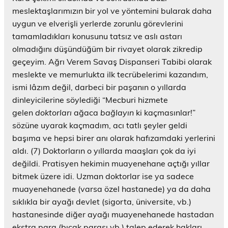
meslektaşlarımızın bir yol ve yöntemini bularak daha
uygun ve elverişli yerlerde zorunlu görevlerini
tamamladıkları konusunu tatsız ve aslı astarı
olmadığını düşündüğüm bir rivayet olarak zikredip
geçeyim. Ağrı Verem Savaş Dispanseri Tabibi olarak
meslekte ve memurlukta ilk tecrübelerimi kazandım,
ismi lâzım değil, darbeci bir paşanın o yıllarda
dinleyicilerine söylediği “Mecburi hizmete
gelen
doktorları
ağaca
bağlayın
ki kaçmasınlar!”
sözüne uyarak kaçmadım, acı tatlı şeyler geldi
başıma ve hepsi birer anı olarak hafızamdaki yerlerini
aldı. (7) Doktorların o yıllarda maaşları çok da iyi
değildi. Pratisyen hekimin muayenehane açtığı yıllar
bitmek üzere idi. Uzman doktorlar ise ya sadece
muayenehanede (varsa özel hastanede) ya da daha
sıklıkla bir ayağı devlet (sigorta, üniversite, vb.)
hastanesinde diğer ayağı muayenehanede hastadan
ekstra para (bıçak parası vb.) talep ederek hakları