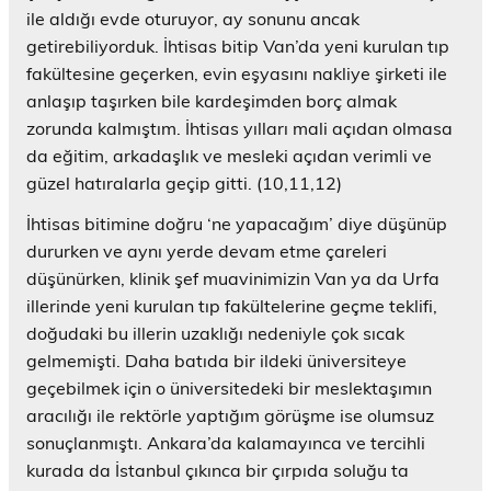
ile aldığı evde oturuyor, ay sonunu ancak
getirebiliyorduk. İhtisas bitip Van’da yeni kurulan tıp
fakültesine geçerken, evin eşyasını nakliye şirketi ile
anlaşıp taşırken bile kardeşimden borç almak
zorunda kalmıştım. İhtisas yılları mali açıdan olmasa
da eğitim, arkadaşlık ve mesleki açıdan verimli ve
güzel hatıralarla geçip gitti. (10,11,12)
İhtisas bitimine doğru ‘ne yapacağım’ diye düşünüp
dururken ve aynı yerde devam etme çareleri
düşünürken, klinik şef muavinimizin Van ya da Urfa
illerinde yeni kurulan tıp fakültelerine geçme teklifi,
doğudaki bu illerin uzaklığı nedeniyle çok sıcak
gelmemişti. Daha batıda bir ildeki üniversiteye
geçebilmek için o üniversitedeki bir meslektaşımın
aracılığı ile rektörle yaptığım görüşme ise olumsuz
sonuçlanmıştı. Ankara’da kalamayınca ve tercihli
kurada da İstanbul çıkınca bir çırpıda soluğu ta