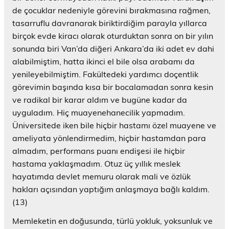
de çocuklar nedeniyle görevini bırakmasına rağmen,
tasarruflu davranarak biriktirdiğim parayla yıllarca
birçok evde kiracı olarak oturduktan sonra on bir yılın
sonunda biri Van’da diğeri Ankara’da iki adet ev dahi
alabilmiştim, hatta ikinci el bile olsa arabamı da
yenileyebilmiştim. Fakültedeki yardımcı doçentlik
görevimin başında kısa bir bocalamadan sonra kesin
ve radikal bir karar aldım ve bugüne kadar da
uyguladım. Hiç muayenehanecilik yapmadım.
Üniversitede iken bile hiçbir hastamı özel muayene ve
ameliyata yönlendirmedim, hiçbir hastamdan para
almadım, performans puanı endişesi ile hiçbir
hastama yaklaşmadım. Otuz üç yıllık meslek
hayatımda devlet memuru olarak mali ve özlük
hakları açısından yaptığım anlaşmaya bağlı kaldım.
(13)
Memleketin en doğusunda, türlü yokluk, yoksunluk ve