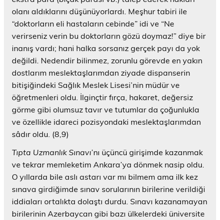
olanı aldıklarını düşünüyorlardı. Meşhur tabiri ile
“doktorların eli hastaların cebinde” idi ve “Ne
verirseniz verin bu doktorların gözü doymaz!” diye bir
inanış vardı; hani halka sorsanız gerçek payı da yok
değildi. Nedendir bilinmez, zorunlu görevde en yakın
dostlarım meslektaşlarımdan ziyade dispanserin
bitişiğindeki Sağlık Meslek Lisesi’nin müdür ve
öğretmenleri oldu. İlginçtir fırça, hakaret, değersiz
görme gibi olumsuz tavır ve tutumlar da çoğunlukla
ve özellikle idareci pozisyondaki meslektaşlarımdan
sâdır oldu. (8,9)
Tıpta Uzmanlık Sınavı
’nı üçüncü girişimde kazanmak
ve tekrar memleketim Ankara’ya dönmek nasip oldu.
O yıllarda bile aslı astarı var mı bilmem ama ilk kez
sınava girdiğimde sınav sorularının birilerine verildiği
iddiaları ortalıkta dolaştı durdu. Sınavı kazanamayan
birilerinin Azerbaycan gibi bazı ülkelerdeki üniversite