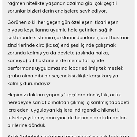
rağmen nitelikte yaşanan azalma gibi çok çeşitli
sorunlar bizleri derin endişelere sevk ediyor.
Görünen o ki, her geçen gün özelleşen, ticarileşen,
piyasa koşullarına uyumlu hale getirilen sağlık
sektöründe sistemin çarklarını döndüren, özel hastane
zincirlerinde ciro (kasa) endişesi içinde çalışmak
zorunda kalmış ya da devlete (aslında halka,
kamuya) ait hastanelerde memurlar içinde
performans uygulamasına icbar edilmiş tek meslek
grubu olma gibi bir seçenek(sizlik)le karşı karşıya
kalmış durumdayız.
Hepimiz doktora yapmış ‘tıpçı’lara dönüştük; artık
neredeyse san’at olmaktan çıkmış, çıkarılmış tababeti
icra eden, uygulayan kişilere indirgendik; hikmeti,
felsefeyi yitirmiş ama yine de hekim olarak da anılan
birilerine döndük.
Artık ‘tababet san’atının tarz-ı icrası’nın pek tadı tuzu