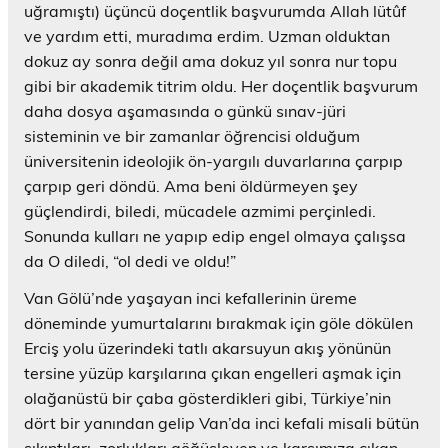
uğramıştı) üçüncü doçentlik başvurumda Allah lütûf
ve yardım etti, muradıma erdim. Uzman olduktan
dokuz ay sonra değil ama dokuz yıl sonra nur topu
gibi bir akademik titrim oldu. Her doçentlik başvurum
daha dosya aşamasında o günkü sınav-jüri
sisteminin ve bir zamanlar öğrencisi olduğum
üniversitenin ideolojik ön-yargılı duvarlarına çarpıp
çarpıp geri döndü. Ama beni öldürmeyen şey
güçlendirdi, biledi, mücadele azmimi perçinledi.
Sonunda kulları ne yapıp edip engel olmaya çalışsa
da O diledi, “ol dedi ve oldu!”
Van Gölü’nde yaşayan inci kefallerinin üreme
döneminde yumurtalarını bırakmak için göle dökülen
Erciş yolu üzerindeki tatlı akarsuyun akış yönünün
tersine yüzüp karşılarına çıkan engelleri aşmak için
olağanüstü bir çaba gösterdikleri gibi, Türkiye’nin
dört bir yanından gelip Van’da inci kefali misali bütün
sıkıntıları, zorlukları göğüsleyen ve karşımıza çıkan