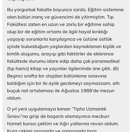
Bu yorgunluk fakülte boyunca sürdü. Eğitim sistemine
olan bütün inanç ve güvencimi de yitirmiştim. Tıp
Fakültesi zaten en uzun ve zorlu bir eğitime sahip
olup bir de eğitim ortamı ile ilgili hayal kırıklığı
yaşayıp sorunlarla karşılaşınca ve üstüne üstlük
içinde bulunduğum yaşlardan kaynaklanan kişilik ve
kimlik oluşumu, arayışı gibi faktörler de eklenince
fakültede durumu idare edip daha çok paramedikal
(tıp harici) kitap ve yayınlar ilgilerimde öne çıktı. (6)
Beşinci sınıfta bir stajdan bütünleme sınavına
kaldığım için bir iki aylık gecikmeyi saymazsam, altı
buçuk not ortalaması ile Ağustos 1988’de mezun
oldum.
O yıl yeni uygulamaya konan “Tıpta Uzmanlık
Sınavı”na girip de başarılı olamayınca mecburi
hizmet kurası çektim ve Ağrı yollarına revan oldum.
Kura çekimi sırasında ve sonrasında bazı