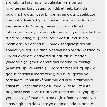
sıkıntılarla kurulmasına çalışılan yeni bir tıp
fakültesinin kuruluşuna şahitlik etmek, katkıda
bulunmak olağanüstü bir deneyim oldu. Üstelik zor
zamanlardı ve 28 Şubat Süreci rüzgârları oldukça
sert esiyordu. Van Tıp benim açımdan tam bir
laboratuar ve aynı zamanda bir okul işlevi gördü. Her
tür farklı inanç, düşünce, tavır ve tutuma sahip
insanlarla bir arada bulunmak zenginleştirici bir
sonuca yol açtı. Eğitimci vasfımı ben orada kazandım.
Orada akademik hayatta dur durak bilmeden,
yılmadan çalışmak gerektiğini öğrendim. Yurtiçi
(Ankara Tıp) ve yurtdışı (Fransa Strasbourg Tıp) iki
göğüs cerrahisi merkezine gidip bilgi, görgü ve
tecrübemi kendi imkânlarımla da olsa arttırmaya
çalıştım. Doçentlik başvurumda iki defa üst üste
başarısız olsam ve bir ara vazgeçip ihtisas yaptığım
yere klinik şef muavini olmak için dönmek amacıyla
sınava girsem de (ki dosya aşamasında akamete