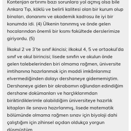
Kontenjan artırımı bazı sorunlara yol açmış olsa bile
Ankara Tıp, köklü ve belirli kalitesi olan bir kurum olup
binaları, donanımı ve akademik kadrosu ile iyi bir
konumda idi. (4) Ülkenin tanınmış ve önde gelen
hocalarından önemli bir kısmı fakültede derslerimize
giriyordu. (5)
İlkokul 2 ve 3’te sınıf ikincisi; ilkokul 4, 5 ve ortaokul’da
sınıf ve okul birincisi; lisede sınıfın ve okulun önde
gelen talebelerinden biri olmama rağmen, üniversite
imtihanına hazırlanmak için maddi imkânlarımız
elvermediğinden dolayı dershaneye gidememiştim.
Dershaneye giden bir akrabamın oğlundan edindiğim
dershane dokümanları ve harçlıklarımdan
biriktirdiklerimle alabildiğim üniversiteye hazırlık
kitapları ile sınava hazırlanmış, lisede matematik
bölümünde olmama rağmen sınav için biyoloji dahi
çalıştığım için zihinsel açıdan oldukça yorgun
düşmüştüm.