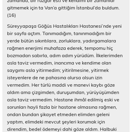
zamanda, bir rüzgâr esti ve kendimi bir zamanlar
gitmemek için ta Van’a gittiğim İstanbul’da buldum.
(16)
Süreyyapaşa Göğüs Hastalıkları Hastanesi’nde yeni
bir sayfa açtım. Tanımadığım, tanınmadığım bir
yerde bütün sıkıntılara, zorluklara, yadırgamalara
rağmen enerjimi muhafaza ederek, tempomu hiç
bozmadan sabırla, adım adım yürüdüm. İlkelerimden
asla taviz vermedim, inancıma ve kendime olan
saygımı asla yitirmedim; yitirilmesine, yitirmek
isteyenlere de ne pahasına olursa olsun izin
vermedim. Her türlü maddi ve manevi kaybı göze
aldım ama çizgimden, duruşumdan, yürüyüşümden
asla taviz vermedim. Hastane ihmâl edilmiş eski ve
sorunları hayli fazla bir hastane olmasına rağmen,
ondan bundan şikayet etmeden elimden geleni
yaptım, elimdeki mevcut şeyleri korumak için
direndim, bedel ödemeyi dahi göze aldım. Halbuki