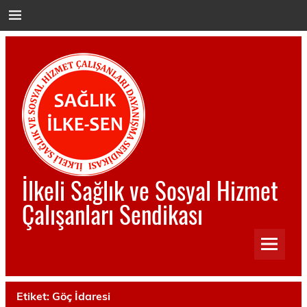
İçeriğe
geç
İlkeli Sağlık ve Sosyal Hizmet
Çalışanları Sendikası
İlkeli Sağlık ve Sosyal Hizmet Çalışanları Sendikası
Etiket:
Göç İdaresi