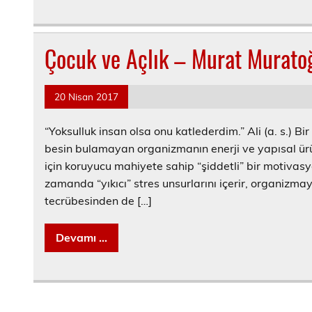
Çocuk ve Açlık – Murat Murato
20 Nisan 2017
“Yoksulluk insan olsa onu katlederdim.” Ali (a. s.) 
besin bulamayan organizmanın enerji ve yapısal ürün
için koruyucu mahiyete sahip “şiddetli” bir motiva
zamanda “yıkıcı” stres unsurlarını içerir, organizmay
tecrübesinden de […]
Devamı ...