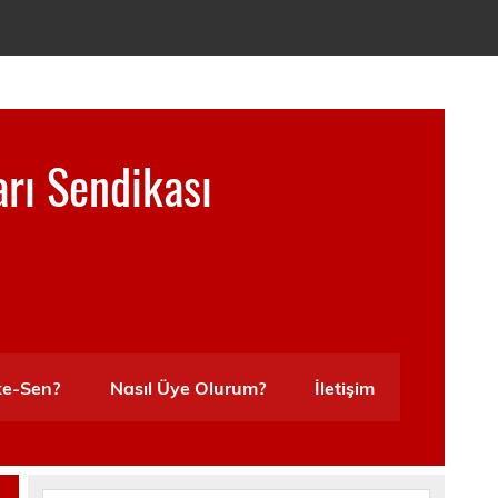
arı Sendikası
ke-Sen?
Nasıl Üye Olurum?
İletişim