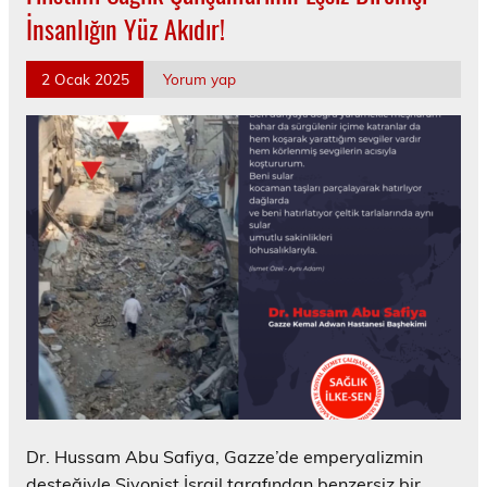
İnsanlığın Yüz Akıdır!
2 Ocak 2025
Yorum yap
Dr. Hussam Abu Safiya, Gazze’de emperyalizmin
desteğiyle Siyonist İsrail tarafından benzersiz bir