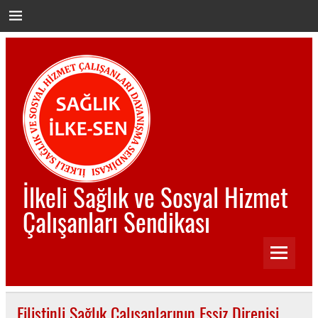
İçeriğe
geç
İlkeli Sağlık ve Sosyal Hizmet
Çalışanları Sendikası
İlkeli Sağlık ve Sosyal Hizmet Çalışanları Sendikası
Filistinli Sağlık Çalışanlarının Eşsiz Direnişi