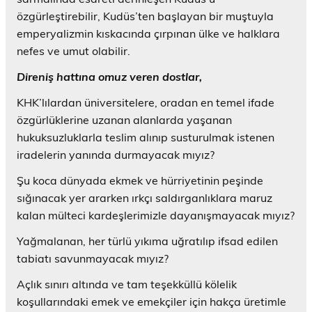
özgürleştirebilir, Kudüs’ten başlayan bir muştuyla
emperyalizmin kıskacında çırpınan ülke ve halklara
nefes ve umut olabilir.
Direniş hattına omuz veren dostlar,
KHK’lılardan üniversitelere, oradan en temel ifade
özgürlüklerine uzanan alanlarda yaşanan
hukuksuzluklarla teslim alınıp susturulmak istenen
iradelerin yanında durmayacak mıyız?
Şu koca dünyada ekmek ve hürriyetinin peşinde
sığınacak yer ararken ırkçı saldırganlıklara maruz
kalan mülteci kardeşlerimizle dayanışmayacak mıyız?
Yağmalanan, her türlü yıkıma uğratılıp ifsad edilen
tabiatı savunmayacak mıyız?
Açlık sınırı altında ve tam teşekküllü kölelik
koşullarındaki emek ve emekçiler için hakça üretimle