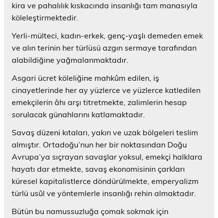
kira ve pahalılık kıskacında insanlığı tam manasıyla
köleleştirmektedir.
Yerli-mülteci, kadın-erkek, genç-yaşlı demeden emek
ve alın terinin her türlüsü azgın sermaye tarafından
alabildiğine yağmalanmaktadır.
Asgari ücret köleliğine mahkûm edilen, iş
cinayetlerinde her ay yüzlerce ve yüzlerce katledilen
emekçilerin âhı arşı titretmekte, zalimlerin hesap
sorulacak günahlarını katlamaktadır.
Savaş düzeni kıtaları, yakın ve uzak bölgeleri teslim
almıştır. Ortadoğu’nun her bir noktasından Doğu
Avrupa’ya sıçrayan savaşlar yoksul, emekçi halklara
hayatı dar etmekte, savaş ekonomisinin çarkları
küresel kapitalistlerce döndürülmekte, emperyalizm
türlü usûl ve yöntemlerle insanlığı rehin almaktadır.
Bütün bu namussuzluğa çomak sokmak için