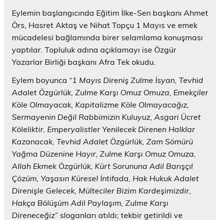
Eylemin başlangıcında Eğitim İlke-Sen başkanı Ahmet
Örs, Hasret Aktaş ve Nihat Topçu 1 Mayıs ve emek
mücadelesi bağlamında birer selamlama konuşması
yaptılar. Topluluk adına açıklamayı ise Özgür
Yazarlar Birliği başkanı Afra Tek okudu.
Eylem boyunca “
1 Mayıs Direniş Zulme İsyan, Tevhid
Adalet Özgürlük, Zulme Karşı Omuz Omuza, Emekçiler
Köle Olmayacak, Kapitalizme Köle Olmayacağız,
Sermayenin Değil Rabbimizin Kuluyuz, Asgari Ücret
Köleliktir, Emperyalistler Yenilecek Direnen Halklar
Kazanacak, Tevhid Adalet Özgürlük, Zam Sömürü
Yağma Düzenine Hayır, Zulme Karşı Omuz Omuza,
Allah Ekmek Özgürlük, Kürt Sorununa Adil Barışçıl
Çözüm, Yaşasın Küresel İntifada, Hak Hukuk Adalet
Direnişle Gelecek, Mülteciler Bizim Kardeşimizdir,
Hakça Bölüşüm Adil Paylaşım, Zulme Karşı
Direneceğiz
” sloganları atıldı; tekbir getirildi ve