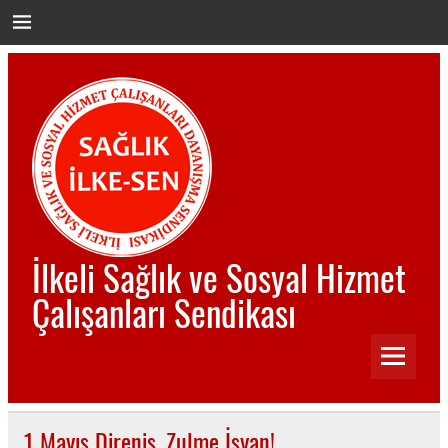
İçeriğe
geç
İlkeli Sağlık ve Sosyal Hizmet
Çalışanları Sendikası
İlkeli Sağlık ve Sosyal Hizmet Çalışanları Sendikası
1 Mayıs Direniş, Zulme İsyan!