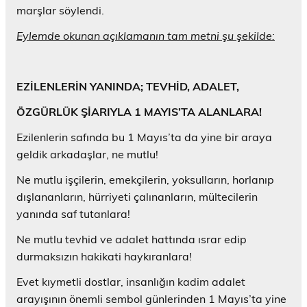
marşlar söylendi.
Eylemde okunan açıklamanın tam metni şu şekilde:
EZİLENLERİN YANINDA; TEVHİD, ADALET,
ÖZGÜRLÜK ŞİARIYLA 1 MAYIS’TA ALANLARA!
Ezilenlerin safında bu 1 Mayıs’ta da yine bir araya
geldik arkadaşlar, ne mutlu!
Ne mutlu işçilerin, emekçilerin, yoksulların, horlanıp
dışlananların, hürriyeti çalınanların, mültecilerin
yanında saf tutanlara!
Ne mutlu tevhid ve adalet hattında ısrar edip
durmaksızın hakikati haykıranlara!
Evet kıymetli dostlar, insanlığın kadim adalet
arayışının önemli sembol günlerinden 1 Mayıs’ta yine