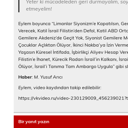
Yeter ki mücadeleden geri durmayalım, soyk
etmeyelim!
Eylem boyunca “Limanlar Siyonizm’e Kapatılsın, Gemi
Verecek, Katil İsrail Filistin’den Defol, Katil ABD O
Gemilere Akdeniz’de Geçit Yok, Siyonist Gemilere Mers
Çocuklar Açlıktan Ölüyor, İkinci Nakba’ya İzin Ver
Yaşasın Küresel İntifada, İşbirlikçi Aliyev Hesap Vere
Filistin’e İhanet, Kürecik Radarı İsrail’in Kalkanı, İsr
Ölüyor, İsrail’i Tanıma Tam Ambargo Uygula” gibi slog
Haber
:
M. Yusuf Arıcı
Eylem, video kaydından takip edilebilir:
https://vkvideo.ru/video-230129009_456239021
Bir yanıt yazın