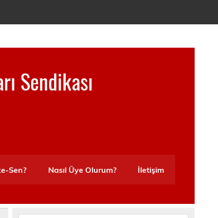
arı Sendikası
ke-Sen?
Nasıl Üye Olurum?
İletişim