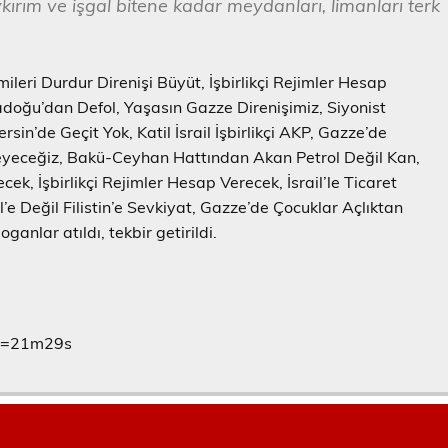
ırım ve işgal bitene kadar meydanları, limanları terk
leri Durdur Direnişi Büyüt, İşbirlikçi Rejimler Hesap
rtadoğu’dan Defol, Yaşasın Gazze Direnişimiz, Siyonist
in’de Geçit Yok, Katil İsrail İşbirlikçi AKP, Gazze’de
meyeceğiz, Bakü-Ceyhan Hattından Akan Petrol Değil Kan,
cek, İşbirlikçi Rejimler Hesap Verecek, İsrail’le Ticaret
ail’e Değil Filistin’e Sevkiyat, Gazze’de Çocuklar Açlıktan
anlar atıldı, tekbir getirildi.
?t=21m29s