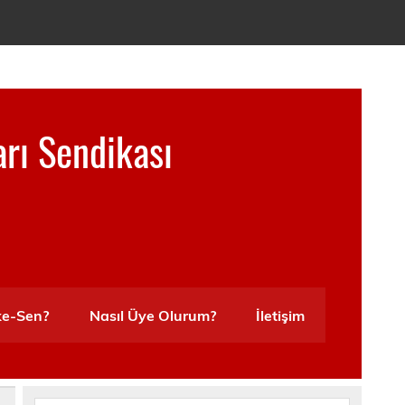
arı Sendikası
ke-Sen?
Nasıl Üye Olurum?
İletişim