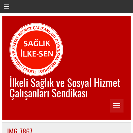
İçeriğe
geç
İlkeli Sağlık ve Sosyal Hizmet
Çalışanları Sendikası
İlkeli Sağlık ve Sosyal Hizmet Çalışanları Sendikası
IMG_7867