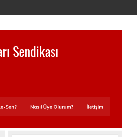
arı Sendikası
ke-Sen?
Nasıl Üye Olurum?
İletişim