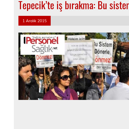
Tepecik’te iş bırakma: Bu sist
1 Aralık 2015