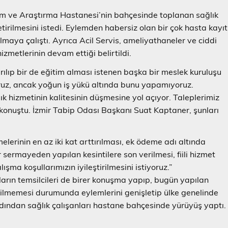
tim ve Araştırma Hastanesi’nin bahçesinde toplanan sağlık
getirilmesini istedi. Eylemden habersiz olan bir çok hasta kayıt
aya çalıştı. Ayrıca Acil Servis, ameliyathaneler ve ciddi
zmetlerinin devam ettiği belirtildi.
ılıp bir de eğitim alması istenen başka bir meslek kuruluşu
ruz, ancak yoğun iş yükü altında bunu yapamıyoruz.
k hizmetinin kalitesinin düşmesine yol açıyor. Taleplerimiz
ye konuştu. İzmir Tabip Odası Başkanı Suat Kaptaner, şunları
erinin en az iki kat arttırılması, ek ödeme adı altında
 sermayeden yapılan kesintilere son verilmesi, fiili hizmet
ma koşullarımızın iyileştirilmesini istiyoruz.”
rın temsilcileri de birer konuşma yapıp, bugün yapılan
irilmemesi durumunda eylemlerini genişletip ülke genelinde
rdından sağlık çalışanları hastane bahçesinde yürüyüş yaptı.