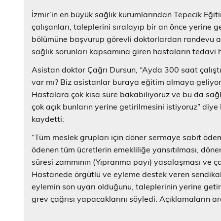
İzmir’in en büyük sağlık kurumlarından Tepecik Eği
çalışanları, taleplerini sıralayıp bir an önce yerine 
bölümüne başvurup görevli doktorlardan randevu alm
sağlık sorunları kapsamına giren hastaların tedavi hi
Asistan doktor Çağrı Dursun, “Ayda 300 saat çalıştır
var mı? Biz asistanlar buraya eğitim almaya geliyo
Hastalara çok kısa süre bakabiliyoruz ve bu da sağlı
çok açık bunların yerine getirilmesini istiyoruz” di
kaydetti:
“Tüm meslek grupları için döner sermaye sabit ödemel
ödenen tüm ücretlerin emekliliğe yansıtılması, döner
süresi zammının (Yıpranma payı) yasalaşması ve çalış
Hastanede örgütlü ve eyleme destek veren sendikala
eylemin son uyarı olduğunu, taleplerinin yerine get
grev çağrısı yapacaklarını söyledi. Açıklamaların a