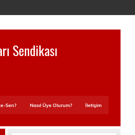
arı Sendikası
ke-Sen?
Nasıl Üye Olurum?
İletişim