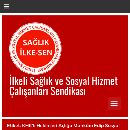
İçeriğe
geç
İlkeli Sağlık ve Sosyal Hizmet
Çalışanları Sendikası
İlkeli Sağlık ve Sosyal Hizmet Çalışanları Sendikası
Etiket:
KHK’lı Hekimleri Açlığa Mahkûm Edip Sosyal