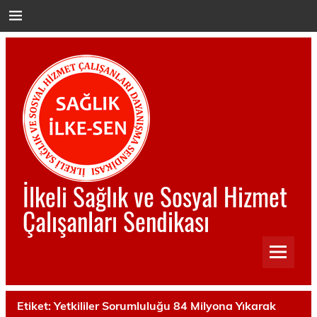
İçeriğe
geç
İlkeli Sağlık ve Sosyal Hizmet
Çalışanları Sendikası
İlkeli Sağlık ve Sosyal Hizmet Çalışanları Sendikası
Etiket:
Yetkililer Sorumluluğu 84 Milyona Yıkarak