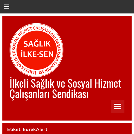
İçeriğe
geç
İlkeli Sağlık ve Sosyal Hizmet
Çalışanları Sendikası
İlkeli Sağlık ve Sosyal Hizmet Çalışanları Sendikası
Etiket:
EurekAlert