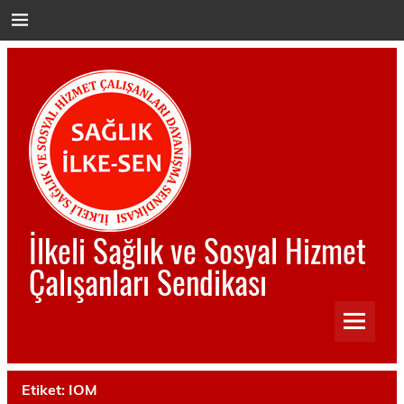
İçeriğe
geç
İlkeli Sağlık ve Sosyal Hizmet
Çalışanları Sendikası
İlkeli Sağlık ve Sosyal Hizmet Çalışanları Sendikası
Etiket:
IOM