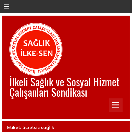
İçeriğe
geç
İlkeli Sağlık ve Sosyal Hizmet
Çalışanları Sendikası
İlkeli Sağlık ve Sosyal Hizmet Çalışanları Sendikası
Etiket:
ücretsiz sağlık